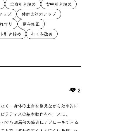
全身引き締め
背中引き締め
アップ
体幹の筋力アップ
れ作り
歪み修正
ト引き締め
むくみ改善
2
はなく、身体の土台を整えながら効率的に
。ピラティスの基本動作をベースに、
時間でも深層部の筋肉にアプローチできる
ることで「痩せやすく太りにくい身体」へ