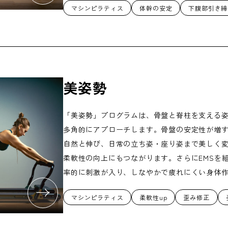
マシンピラティス
体幹の安定
下腹部引き締
美姿勢
「美姿勢」プログラムは、骨盤と脊柱を支える
多角的にアプローチします。骨盤の安定性が増
自然と伸び、日常の立ち姿・座り姿まで美しく変
柔軟性の向上にもつながります。さらにEMSを
率的に刺激が入り、しなやかで疲れにくい身体
マシンピラティス
柔軟性up
歪み修正