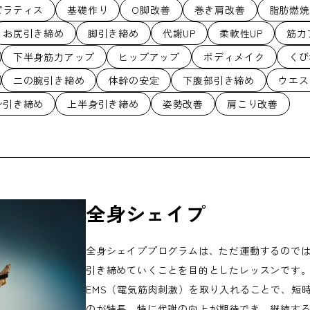
ピラティス
基礎作り
O脚改善
巻き肩改善
脂肪燃焼
お尻引き締め
脚引き締め
代謝UP
柔軟性UP
筋力
下半身筋力アップ
ヒップアップ
ボディメイク
くび
二の腕引き締め
体幹の安定
下腹部引き締め
ウエス
身引き締め
上半身引き締め
姿勢改善
肩こり改善
全身シェイプ
全身シェイププログラムは、ただ運動するので
引き締めていくことを目的としたレッスンです
EMS（電気筋肉刺激）を取り入れることで、短
のが特長。特に代謝の向上が期待でき、継続す