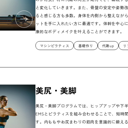
と変化していきます。また、骨盤の安定や姿勢
ると感じる方も多数。身体を内側から整えなが
ットを手に入れたい方に最適です。体幹を中心
康的なボディメイクを叶えることができます。
マシンピラティス
基礎作り
代謝up
リ
美尻・美脚
美尻・美脚プログラムでは、ヒップアップや下
EMSとピラティスを組み合わせることで、短時
す。内ももやお尻まわりの筋肉を意識的に鍛え