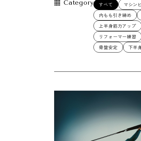
Category
すべて
マシン
内もも引き締め
上半身筋力アップ
リフォーマー練習
骨盤安定
下半