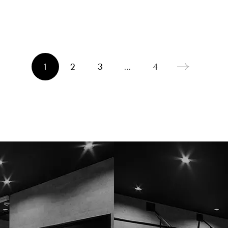
1
2
3
...
4